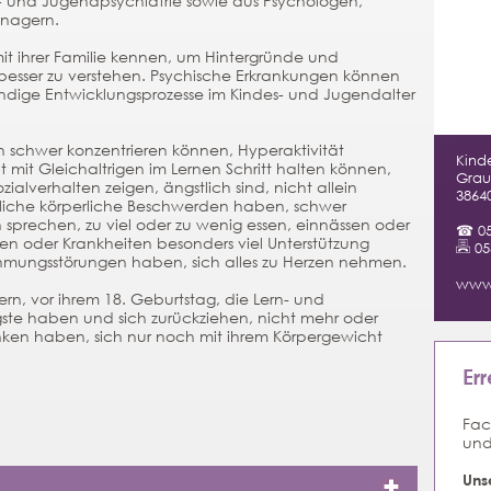
r- und Jugendpsychiatrie sowie aus Psychologen,
nagern.
mit ihrer Familie kennen, um Hintergründe und
sser zu verstehen. Psychische Erkrankungen können
dige Entwicklungsprozesse im Kindes- und Jugendalter
 schwer konzentrieren können, Hyperaktivität
Kinde
 mit Gleichaltrigen im Lernen Schritt halten können,
Grau
zialverhalten zeigen, ängstlich sind, nicht allein
3864
liche körperliche Beschwerden haben, schwer
sprechen, zu viel oder zu wenig essen, einnässen oder
☎ 05
n oder Krankheiten besonders viel Unterstützung
05
hmungsstörungen haben, sich alles zu Herzen nehmen.
www.
ern, vor ihrem 18. Geburtstag, die Lern- und
gste haben und sich zurückziehen, nicht mehr oder
en haben, sich nur noch mit ihrem Körpergewicht
Er
Fac
und
Uns