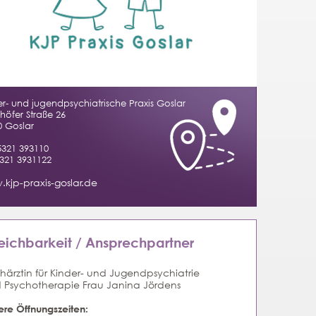
r- und jugendpsychiatrische Praxis Goslar
höfer Straße 26
0 Goslar
321 393110
321 3931122
kjp-praxis-goslar.de
reichbarkeit / Ansprechpartner
härztin für Kinder- und Jugendpsychiatrie
 Psychotherapie Frau Janina Jördens
ere Öffnungszeiten: