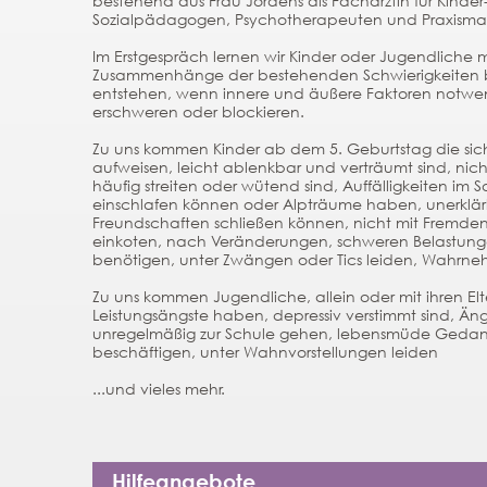
bestehend aus Frau Jördens als Fachärztin für Kinde
Sozialpädagogen, Psychotherapeuten und Praxisma
Im Erstgespräch lernen wir Kinder oder Jugendliche 
Zusammenhänge der bestehenden Schwierigkeiten be
entstehen, wenn innere und äußere Faktoren notwen
erschweren oder blockieren.
Zu uns kommen Kinder ab dem 5. Geburtstag die sich
aufweisen, leicht ablenkbar und verträumt sind, nicht
häufig streiten oder wütend sind, Auffälligkeiten im So
einschlafen können oder Alpträume haben, unerklär
Freundschaften schließen können, nicht mit Fremden 
einkoten, nach Veränderungen, schweren Belastunge
benötigen, unter Zwängen oder Tics leiden, Wahrne
Zu uns kommen Jugendliche, allein oder mit ihren Elt
Leistungsängste haben, depressiv verstimmt sind, Än
unregelmäßig zur Schule gehen, lebensmüde Gedank
beschäftigen, unter Wahnvorstellungen leiden
...und vieles mehr.
Hilfeangebote