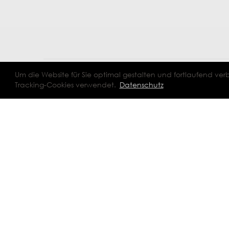
© 2026 Bildungskompass Landkreis Goslar |
Impressum
|
Datenschut
Um die Website für Sie optimal gestalten und fortlaufend v
Tracking-Cookies verwendet.
Datenschutz