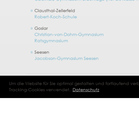
Clausthal-Zellerfeld
Robert-Koch-Schule
Goslar
Christian-von-Dohm-Gymnasium
Ratsgymnasium
Seesen
Jacobson-Gymnasium
Seesen
© 2026 Bildungskompass Landkreis Goslar |
Impressum
|
Datenschut
Um die Website für Sie optimal gestalten und fortlaufend v
Tracking-Cookies verwendet.
Datenschutz