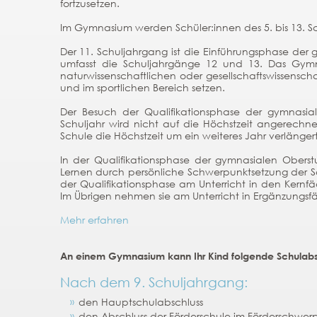
fortzusetzen.
Im Gymnasium werden Schüler:innen des 5. bis 13. Sc
Der 11. Schuljahrgang ist die Einführungsphase der
umfasst die Schuljahrgänge 12 und 13. Das Gymna
naturwissenschaftlichen oder gesellschaftswissensch
und im sportlichen Bereich setzen.
Der Besuch der Qualifikationsphase der gymnasia
Schuljahr wird nicht auf die Höchstzeit angerechn
Schule die Höchstzeit um ein weiteres Jahr verlängert
In der Qualifikationsphase der gymnasialen Oberst
Lernen durch persönliche Schwerpunktsetzung der Sc
der Qualifikationsphase am Unterricht in den Kernf
Im Übrigen nehmen sie am Unterricht in Ergänzungsf
Mehr erfahren
An einem Gymnasium kann Ihr Kind folgende Schulabs
Nach dem 9. Schuljahrgang:
den Hauptschulabschluss
den Abschluss der Förderschule im Förderschwer