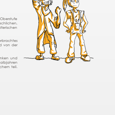
 Oberstufe
chlichen,
tlerischen
rbrachtes
rd von der
Denken und
halbjahren
hern teil.