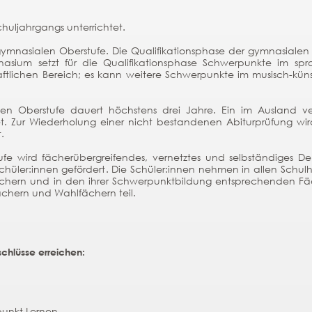
huljahrgangs unterrichtet.
 gymnasialen Oberstufe. Die Qualifikationsphase der gymnasialen
sium setzt für die Qualifikationsphase Schwerpunkte im spra
aftlichen Bereich; es kann weitere Schwerpunkte im musisch-küns
len Oberstufe dauert höchstens drei Jahre. Ein im Ausland ve
et. Zur Wiederholung einer nicht bestandenen Abiturprüfung wi
.
ufe wird fächerübergreifendes, vernetztes und selbständiges 
hüler:innen gefördert. Die Schüler:innen nehmen in allen Schul
ächern und in den ihrer Schwerpunktbildung entsprechenden Fäc
ächern und Wahlfächern teil.
chlüsse erreichen:
punkt Lernen