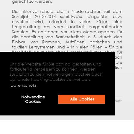
gerecht zu werden.
Die inklusive Schule, die in Niedersachsen seit dem
Schuljahr 2013/2014 schrittweise eingeführt bzw.
erweitert wird, erfordert in vielen Fällen eine
Umgestaltung der vom Landkreis vorgehaltenden
Schulen. Es entstehen vor allem Mehrausgaben für
die Herstellung von Barrierefreiheit, z. B. durch den
Einbau von Rampen, Aufzügen, optischen und
taktilen Leitsystemen und – in vielen Fällen – für die
Bereitstellung zusätzlicher Unterrichtsräume etwa für
beispielsweise Kleingruppenarbeit. Je nach
Beeinträchtigung der Schüler:innen können die
Um die Website für Sie optimal gestalten und
inklusionsbedingten Mehrkosten sehr unterschiedlich
fortlaufend verbessern zu können, werden
ausfallen.
zusätzlich zu den notwendigen Cookies auch
optionale Tracking-Cookies verwendet.
Quelle: RZI Goslar
Datenschutz
Notwendige
Alle Cookies
© 2026 Bildungskompass Landkreis Goslar |
Impressum
|
Datenschutz
Cookies