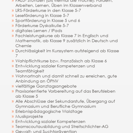
FALÜ- Stunden (bis viermal die Woche): Fördern,
Arbeiten, Lernen, Üben im Klassenverband
LRS-Förderkurse in den Klasse 5-7
Leseförderung in Klasse 5-7
Sportförderung in Klasse 5 und 6
Förderkurse Dyskalkulie 5-7
digitales Lernen / IPads
Fachleistungskurse ab Klasse 7 in Englisch und
Mathematik, ab Klasse 9 zusätzlich in Deutsch und
Chemie
Durchlässigkeit im Kurssystem aufsteigend ab Klasse
7
Wahlpflichtkurse bzw. Französisch ab Klasse 6
Entwicklung sozialer Kompetenzen und
Teamfähigkeit
Wohnortnah und damit schnell zu erreichen, gute
Anbindung an ÖPNV
vielfältige Ganztagsangebote
Praxisorientierte Vorbereitung auf das Berufsleben
ab Klasse 5
Alle Abschlüsse der Sekundarstufe, Übergang auf
Gymnasium und Berufliche Gymnasium
Erlebnispädagogische Waldtage
Musikprojekte
Entwicklung sozialer Kompetenzen
Teamscoutausbildung und Streitschlichter-AG
Gewalt- und Suchtprävention