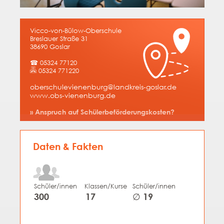
Vicco-von-Bülow-Oberschule
Breslauer Straße 31
38690 Goslar
☎ 05324 77120
05324 771220
oberschulevienenburg@landkreis-goslar.de
www.obs-vienenburg.de
» Anspruch auf Schülerbeförderungskosten?
Daten & Fakten
Schüler/innen
Klassen/Kurse
Schüler/innen
300
17
∅ 19