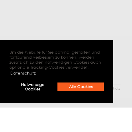
Um die Website für Sie optimal gestalten und
fortlaufend verbessern zu können, werden
zusätzlich zu den notwendigen Cookies auch
optionale Tracking-Cookies verwendet.
Datenschutz
Notwendige
Alle Cookies
© 2026 Bildungskompass Landkreis Goslar |
Impressum
|
Datenschutz
Cookies