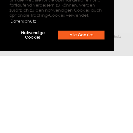
fortlaufend verbessern zu können, werden
zusätzlich zu den notwendigen Cookies auch
optionale Tracking-Cookies verwendet.
Datenschutz
Notwendige
Alle Cookies
© 2026 Bildungskompass Landkreis Goslar |
Impressum
|
Datenschutz
Cookies