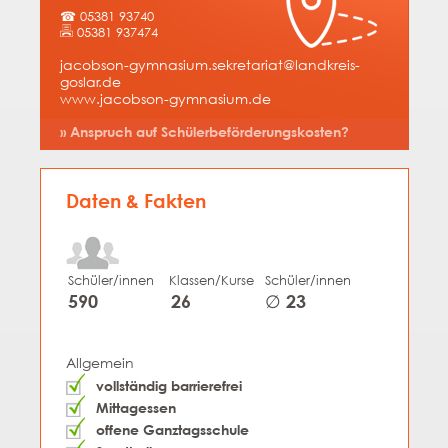
☎ 05381 93740
05381 937474
jacobson-gymnasium.sekretariat@landkreis-
goslar.de
www.jacobson-gymnasium.de
» Anspruch auf Schülerbeförderungskosten?
Daten & Fakten
Schüler/innen
Klassen/Kurse
Schüler/innen
590
26
∅ 23
Allgemein
vollständig barrierefrei
Mittagessen
offene Ganztagsschule