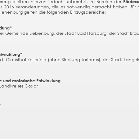
derung bleiben hiervon jedoch unberührt.
Im Bereich der
Förders
 2016 Veränderungen, die es notwendig gemacht haben, für die
Vienenburg gelten die folgenden Einzugsbereiche:
klung“
 der Gemeinde Liebenburg, der Stadt Bad Harzburg, der Stadt Bra
ntwicklung“
tadt Clausthal-Zellerfeld (ohne Siedlung Torfhaus), der Stadt Lan
e und motorische Entwicklung“
andkreises Goslar.
z