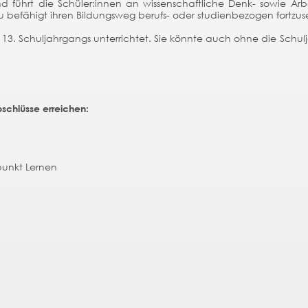
und führt die Schüler:innen an wissenschaftliche Denk- sowie Arb
befähigt ihren Bildungsweg berufs- oder studienbezogen fortzus
 13. Schuljahrgangs unterrichtet. Sie könnte auch ohne die Schu
bschlüsse
erreichen:
punkt Lernen