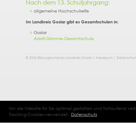
Nach dem 13. Schuljahrgang:
allgemeine Hochschulreife
I
m Landkreis Goslar gibt es Gesamtschulen in:
Goslar
Adolf-Grimme-Gesamtschule
© 2026 Bildungskompass Landkreis Goslar |
Impressum
|
Datenschut
Um die Website für Sie optimal gestalten und fortlaufend v
Tracking-Cookies verwendet.
Datenschutz