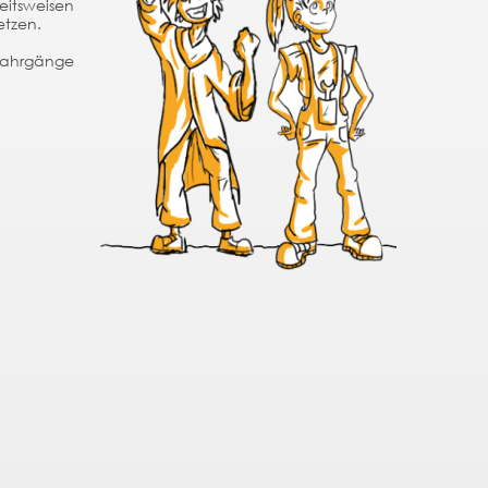
eitsweisen
etzen.
ljahrgänge